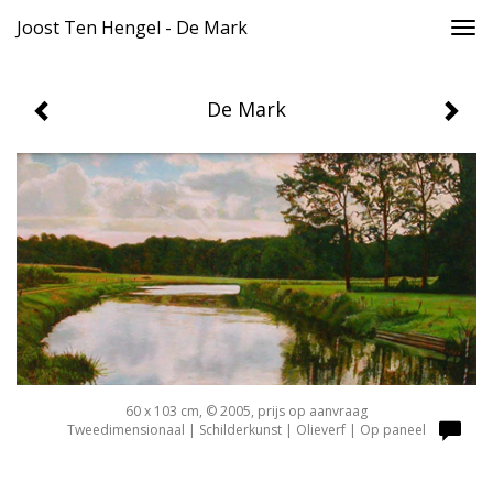
Joost Ten Hengel - De Mark
Togg
navi
De Mark
60 x 103 cm, © 2005, prijs op aanvraag
Tweedimensionaal | Schilderkunst | Olieverf | Op paneel