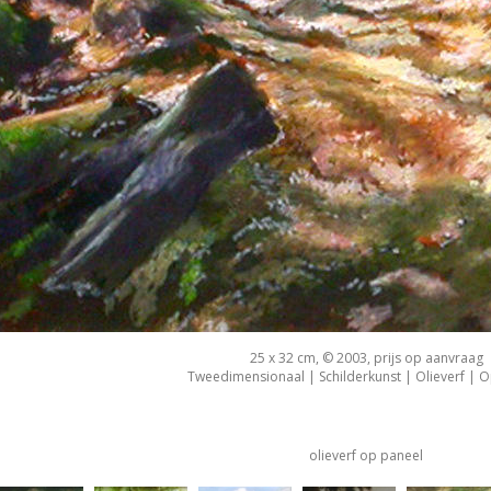
25 x 32 cm, © 2003, prijs op aanvraag
Tweedimensionaal | Schilderkunst | Olieverf | 
olieverf op paneel