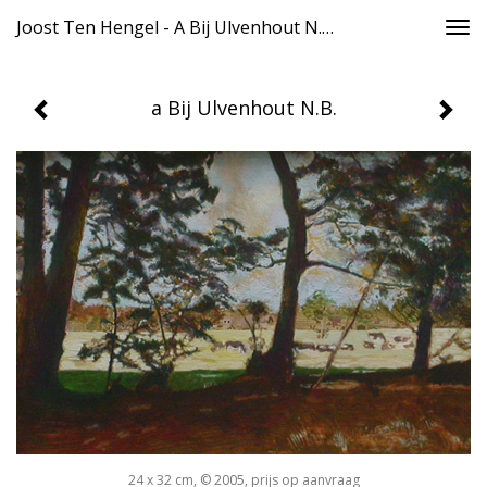
Joost Ten Hengel - A Bij Ulvenhout N.B.
Togg
navi
a Bij Ulvenhout N.B.
24 x 32 cm, © 2005, prijs op aanvraag