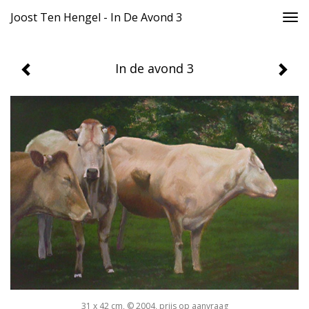
Joost Ten Hengel - In De Avond 3
Togg
navi
In de avond 3
31 x 42 cm, © 2004, prijs op aanvraag