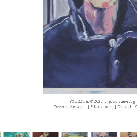
30 x 22 cm, © 2020, prijs op aanvraag
Tweedimensionaal | Schilderkunst | Olieverf |