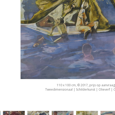
110 x 100 cm, © 2017, prijs op aanvraag
Tweedimensionaal | Schilderkunst | Olieverf |