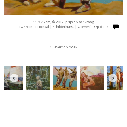
55 x 75 cm, © 2012, prijs op aanvraag
Tweedimensionaal | Schilderkunst | Olieverf | Op doek
Olieverf op doek