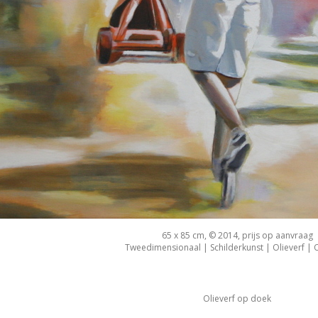
65 x 85 cm, © 2014, prijs op aanvraag
Tweedimensionaal | Schilderkunst | Olieverf |
Olieverf op doek